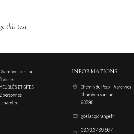
e this text
INFORMATIONS
Chambon-sur-Lac
3 étoiles
Chemin du Peux - Varennes
MEUBLÉS ET GÎTES
Chambon sur Lac
2 personnes
63790
1 chambre
gite.lac@orange.fr
06.70.37.69.50 /