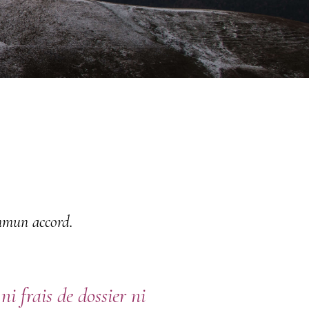
mmun accord.
i frais de dossier ni