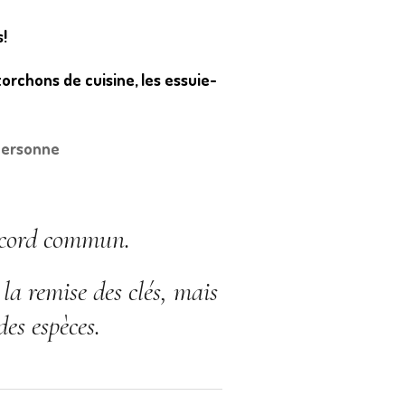
s!
 torchons de cuisine, les essuie-
/personne
accord commun.
a remise des clés, mais
des espèces.