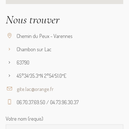
Nous trouver
Chemin du Peux - Varennes
Chambon sur Lac
63790
45°34′35.3′′N 2°54′51.0′′E
gite.lac@orange.fr
06.70.37.69.50 / 04.73.96.30.37
Votre nom (requis)