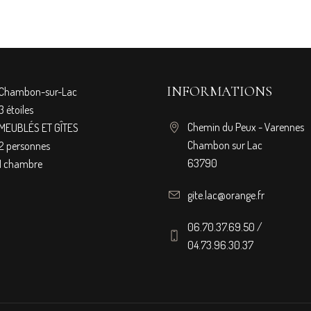
INFORMATIONS
Chambon-sur-Lac
3 étoiles
Chemin du Peux - Varennes
MEUBLÉS ET GÎTES
Chambon sur Lac
2 personnes
63790
1 chambre
gite.lac@orange.fr
06.70.37.69.50 /
04.73.96.30.37